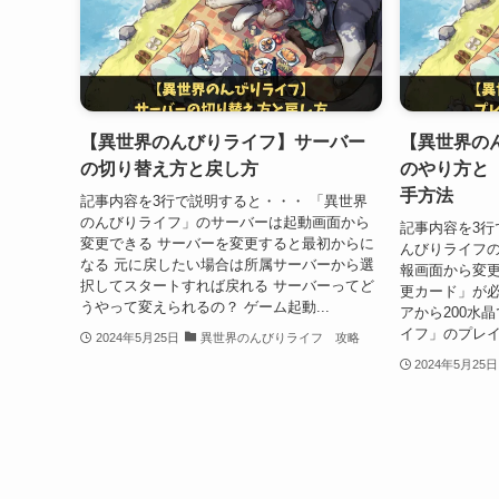
【異世界のんびりライフ】サーバー
【異世界の
の切り替え方と戻し方
のやり方と
手方法
記事内容を3行で説明すると・・・ 「異世界
のんびりライフ」のサーバーは起動画面から
記事内容を3行
変更できる サーバーを変更すると最初からに
んびりライフ
なる 元に戻したい場合は所属サーバーから選
報画面から変更
択してスタートすれば戻れる サーバーってど
更カード」が必
うやって変えられるの？ ゲーム起動...
アから200水
イフ」のプレイ
2024年5月25日
異世界のんびりライフ 攻略
2024年5月25日