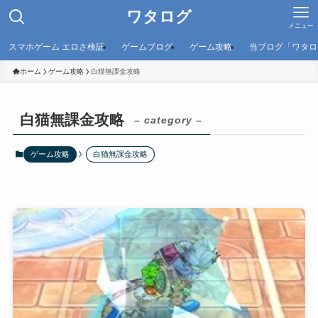
ワタログ
メニュー
スマホゲーム エロさ検証
ゲームブログ
ゲーム攻略
当ブログ「ワタロ
ホーム
ゲーム攻略
白猫無課金攻略
白猫無課金攻略
– category –
ゲーム攻略
白猫無課金攻略