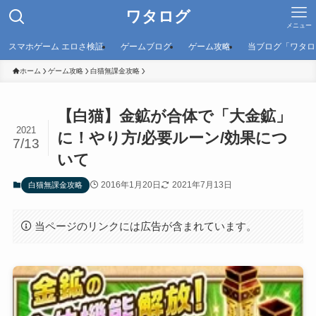
ワタログ
メニュー
スマホゲーム エロさ検証
ゲームブログ
ゲーム攻略
当ブログ「ワタロ
ホーム
ゲーム攻略
白猫無課金攻略
【白猫】金鉱が合体で「大金鉱」
2021
に！やり方/必要ルーン/効果につ
7/13
いて
2016年1月20日
2021年7月13日
白猫無課金攻略
当ページのリンクには広告が含まれています。