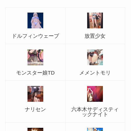
ドルフィンウェーブ
放置少女
モンスター娘TD
メメントモリ
ナリセン
六本木サディスティ
ックナイト