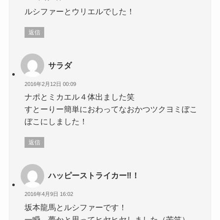
ルシファーとウリエルでした！
返信
サラダ
2016年2月12日 00:09
ナポとミカエル４体出ました笑
すとーりー簡単におわってなおかつツクヨミぼこ
ぼこにしました！
返信
ハッピーストライカー‼！
2016年4月9日 16:02
坂本龍馬とルシファーです！
一瞬、夢かと思ってヒヤヒヤしました（苦笑）