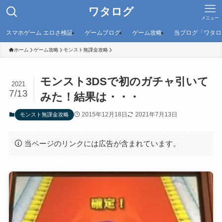
ワタログ
メニュー
スマホゲーム エロさ検証
ゲームブログ
ゲーム攻略
当ブログ「ワタロ
ホーム
ゲーム攻略
モンスト無課金攻略
モンスト3DSで初のガチャ引いて
2021
7/13
みた！結果は・・・
2015年12月18日
2021年7月13日
モンスト無課金攻略
当ページのリンクには広告が含まれています。