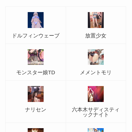
ドルフィンウェーブ
放置少女
モンスター娘TD
メメントモリ
ナリセン
六本木サディスティ
ックナイト