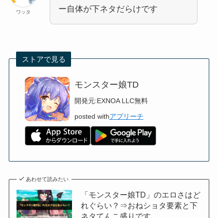
ー自体が下ネタだらけです
ワッタ
ストアで見る
モンスター娘TD
開発元:
EXNOA LLC
無料
posted with
アプリーチ
あわせて読みたい
「モンスター娘TD」のエロさはど
れぐらい？⇒おねショタ要素と下
ネタてんこ盛りです