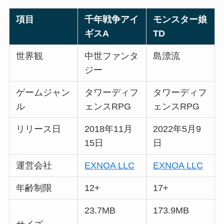
項目
千年戦争アイ
モンスター娘
ギスA
TD
世界観
中世ファンタ
島漂流
ジー
ゲームジャン
タワーディフ
タワーディフ
ル
ェンスRPG
ェンスRPG
リリース日
2018年11月
2022年5月9
15日
日
運営会社
EXNOA LLC
EXNOA LLC
年齢制限
12+
17+
23.7MB
173.9MB