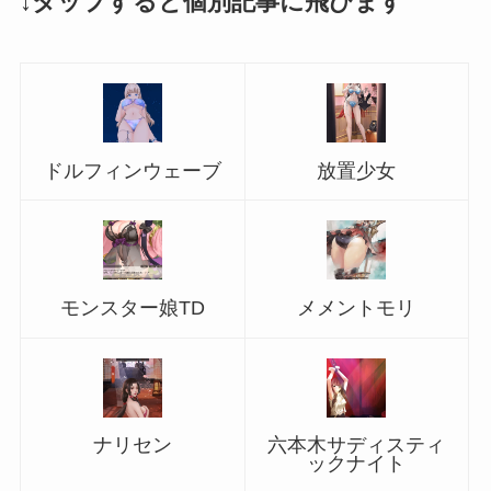
↓タップすると個別記事に飛びます
ドルフィンウェーブ
放置少女
モンスター娘TD
メメントモリ
ナリセン
六本木サディスティ
ックナイト