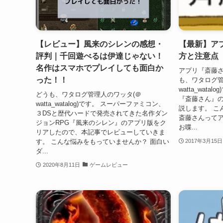
【レビュー】風来のシレンの感想・
【最新】ア
評判｜千回遊べるは伊達じゃない！
方と注意点
名作はスマホでプレイしても面白か
アプリ『斎藤さ
った！！
も、ワタログ管
watta_wat
どうも、ワタログ管理人のワッタ(＠
『斎藤さん』
watta_watalog)です。 スーパーファミコン、
説します。 こ
３DSと歴代ハードで発売されてきた名作ダン
斎藤さんってア
ジョンRPG『風来のシレン』のアプリ版をク
お喋...
リアしたので、本記事でレビューしていきま
す。 こんな悩みをもっていませんか？ 面白い
2017年3月15日
ダ...
2020年8月11日
ゲームレビュー