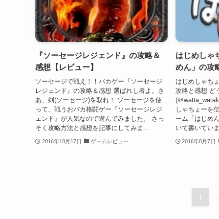
『ソーセージレジェンド』の攻略＆
はじめしゃ
感想【レビュー】
めん」の攻
ソーセージで戦え！！バカゲー『ソーセージ
はじめしゃち
レジェンド』の攻略＆感想 選ばれし者よ。さ
攻略と感想 ど
あ、剣(ソーセージ)を取れ！ ソーセージを使
(＠watta_w
って、戦うおバカ格闘ゲー『ソーセージレジ
しゃちょーを伝説
ェンド』が人気なので遊んでみました。 さっ
ーム「はじめ
そく攻略方法と感想を記事にしてみま...
いて書いていま
2016年10月17日
ゲームレビュー
2016年8月7日
1
..