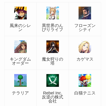
風来のシレ
異世界のん
フローズン
ン
びりライフ
シティ
キングダム
魔女狩りの
カゲマス
オーダー
塔
テラリア
Rebel Inc.
白猫テニス
反逆の株式
会社