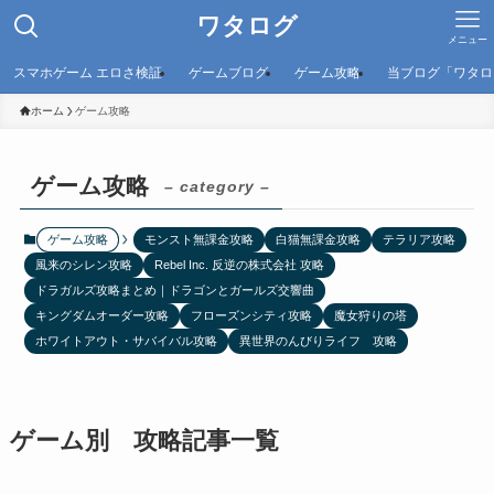
ワタログ
メニュー
スマホゲーム エロさ検証
ゲームブログ
ゲーム攻略
当ブログ「ワタロ
ホーム
ゲーム攻略
ゲーム攻略
– category –
ゲーム攻略
モンスト無課金攻略
白猫無課金攻略
テラリア攻略
風来のシレン攻略
Rebel Inc. 反逆の株式会社 攻略
ドラガルズ攻略まとめ｜ドラゴンとガールズ交響曲
キングダムオーダー攻略
フローズンシティ攻略
魔女狩りの塔
ホワイトアウト・サバイバル攻略
異世界のんびりライフ 攻略
ゲーム別 攻略記事一覧