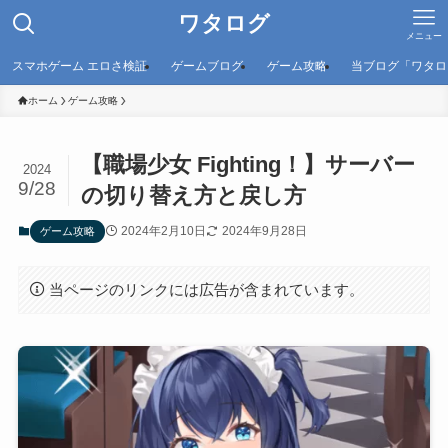
ワタログ
メニュー
スマホゲーム エロさ検証
ゲームブログ
ゲーム攻略
当ブログ「ワタロ
ホーム
ゲーム攻略
【職場少女 Fighting！】サーバー
2024
9/28
の切り替え方と戻し方
2024年2月10日
2024年9月28日
ゲーム攻略
当ページのリンクには広告が含まれています。