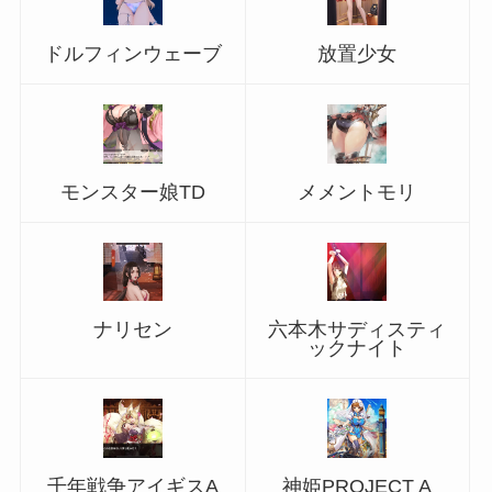
ドルフィンウェーブ
放置少女
モンスター娘TD
メメントモリ
ナリセン
六本木サディスティ
ックナイト
千年戦争アイギスA
神姫PROJECT A