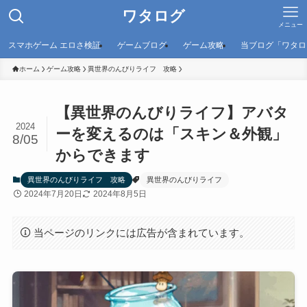
ワタログ
メニュー
スマホゲーム エロさ検証
ゲームブログ
ゲーム攻略
当ブログ「ワタロ
ホーム
ゲーム攻略
異世界のんびりライフ 攻略
【異世界のんびりライフ】アバタ
2024
ーを変えるのは「スキン＆外観」
8/05
からできます
異世界のんびりライフ 攻略
異世界のんびりライフ
2024年7月20日
2024年8月5日
当ページのリンクには広告が含まれています。