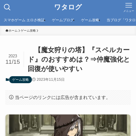
ワタログ
メニュー
スマホゲーム エロさ検証
ゲームブログ
ゲーム攻略
当ブログ「ワタロ
ホーム
ゲーム攻略
【魔女狩りの塔】『スペルカー
2023
ド』のおすすめは？⇒仲魔強化と
11/15
回復が使いやすい
2023年11月15日
ゲーム攻略
当ページのリンクには広告が含まれています。