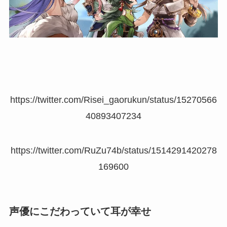
https://twitter.com/Risei_gaorukun/status/15270566
40893407234
https://twitter.com/RuZu74b/status/1514291420278
169600
声優にこだわっていて耳が幸せ