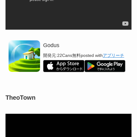
Godus
開発元:
22Cans
無料
posted with
アプリーチ
TheoTown