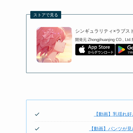
ストアで見る
シンギュラリティ×ラブス
開発元:
Zhongjihuanjing CO., Ltd.
【動画】乳揺れ好
【動画】パンツが見