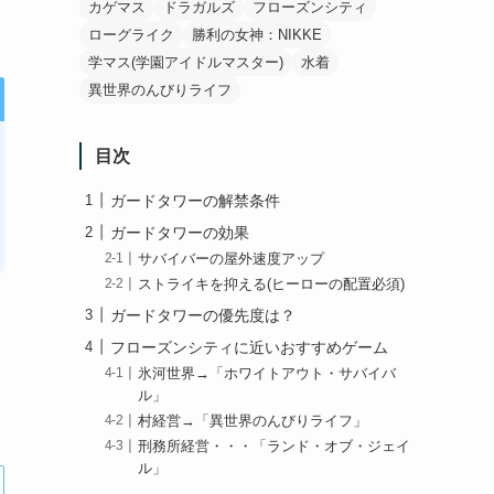
カゲマス
ドラガルズ
フローズンシティ
ローグライク
勝利の女神：NIKKE
学マス(学園アイドルマスター)
水着
異世界のんびりライフ
目次
ガードタワーの解禁条件
ガードタワーの効果
サバイバーの屋外速度アップ
ストライキを抑える(ヒーローの配置必須)
ガードタワーの優先度は？
フローズンシティに近いおすすめゲーム
氷河世界→「ホワイトアウト・サバイバ
ル」
村経営→「異世界のんびりライフ」
刑務所経営・・・「ランド・オブ・ジェイ
ル」