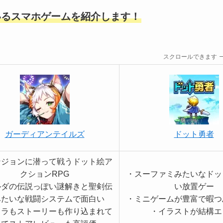
いるスマホゲームを紹介します！
スクロールできます
ガーディアンテイルズ
ドット勇者
ンジョンに潜って戦うドット絵ア
クションRPG
・スーファミみたいなドッ
ルダの伝説っぽい謎解きと聖剣伝
い放置ゲー
みたいな戦闘システムで面白い
・ミニゲームが豊富で暇つ
ャラもストーリーも作り込まれて
・イラストが結構エ