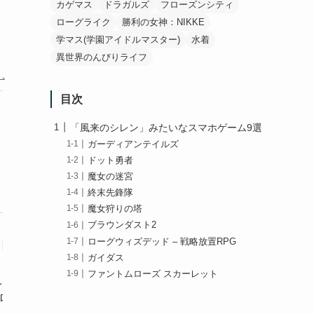
カゲマス
ドラガルズ
フローズンシティ
ローグライク
勝利の女神：NIKKE
学マス(学園アイドルマスター)
水着
異世界のんびりライフ
目次
「風来のシレン」みたいなスマホゲーム9選
ガーディアンテイルズ
ドット勇者
魔女の迷宮
魔女の迷宮
終末先鋒隊
魔女狩りの塔
ブラウンダスト2
ローグウィズデッド – 戦略放置RPG
ト絵が可愛
ガイダス
・
ファントムローズ スカーレット
ぶしにいい
ロい