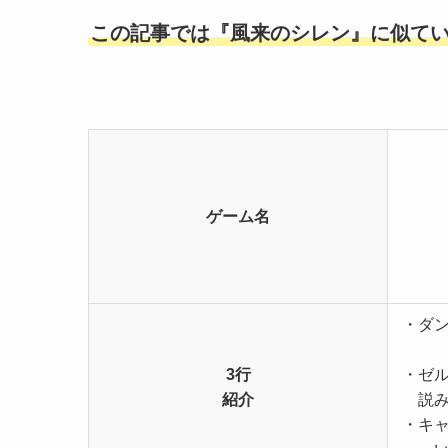
この記事では『風来のシレン』に似て
ゲーム名
・ダ
3行
・ゼ
紹介
説
・キ