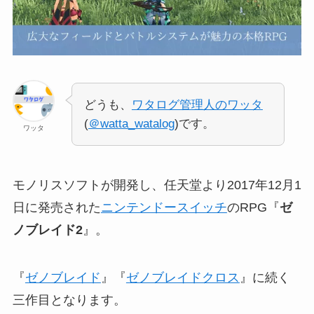
どうも、
ワタログ管理人のワッタ
(
＠watta_watalog
)です。
ワッタ
モノリスソフトが開発し、任天堂より2017年12月1
日に発売された
ニンテンドースイッチ
のRPG『
ゼ
ノブレイド2
』。
『
ゼノブレイド
』『
ゼノブレイドクロス
』に続く
三作目となります。