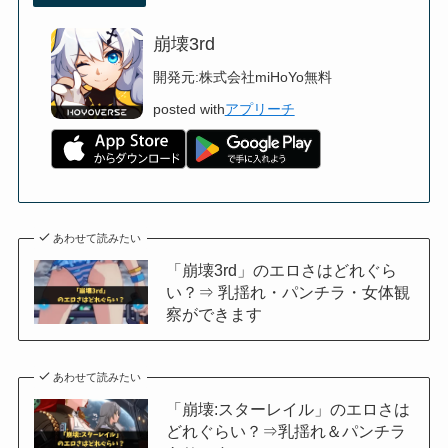
崩壊3rd
開発元:
株式会社miHoYo
無料
posted with
アプリーチ
あわせて読みたい
「崩壊3rd」のエロさはどれぐら
い？⇒ 乳揺れ・パンチラ・女体観
察ができます
あわせて読みたい
「崩壊:スターレイル」のエロさは
どれぐらい？⇒乳揺れ＆パンチラ