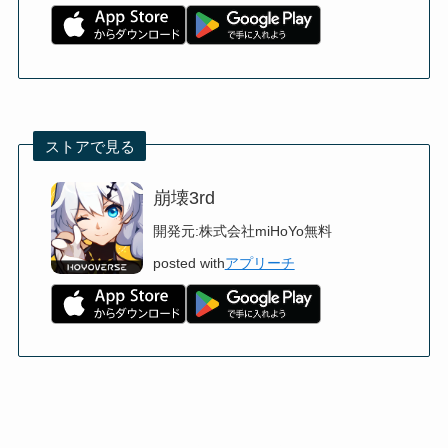
ストアで見る
崩壊3rd
開発元:
株式会社miHoYo
無料
posted with
アプリーチ