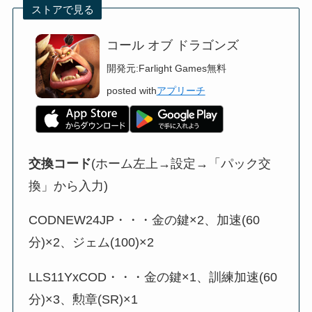
ストアで見る
コール オブ ドラゴンズ
開発元:
Farlight Games
無料
posted with
アプリーチ
交換コード
(ホーム左上→設定→「パック交
換」から入力)
CODNEW24JP・・・金の鍵×2、加速(60
分)×2、ジェム(100)×2
LLS11YxCOD・・・金の鍵×1、訓練加速(60
分)×3、勲章(SR)×1