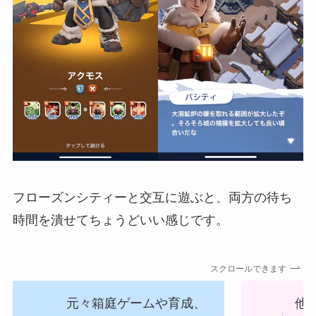
フローズンシティーと交互に遊ぶと、両方の待ち
時間を潰せてちょうどいい感じです。
スクロールできます
元々箱庭ゲームや育成、
他