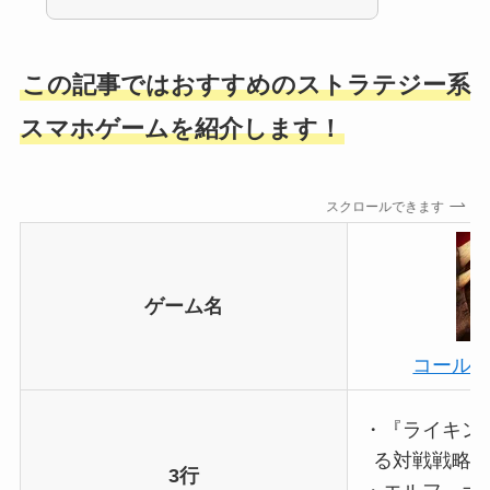
この記事ではおすすめのストラテジー系
スマホゲームを紹介します！
スクロールできます
ゲーム名
コール
・『ライキン
る対戦戦略
3行