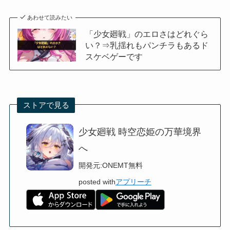
あわせて読みたい
「少女廻戦」のエロさはどれぐら
い？⇒乳揺れもパンチラもあるド
スケベゲーです
ストアで見る
少女廻戦 時空恋姫の万華境界
へ
開発元:
ONEMT
無料
posted with
アプリーチ