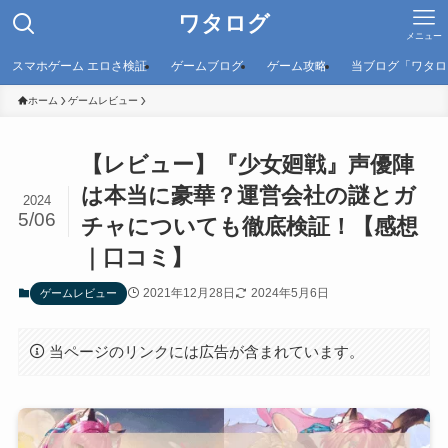
ワタログ
メニュー
スマホゲーム エロさ検証
ゲームブログ
ゲーム攻略
当ブログ「ワタロ
ホーム
ゲームレビュー
【レビュー】『少女廻戦』声優陣
は本当に豪華？運営会社の謎とガ
2024
5/06
チャについても徹底検証！【感想
｜口コミ】
2021年12月28日
2024年5月6日
ゲームレビュー
当ページのリンクには広告が含まれています。