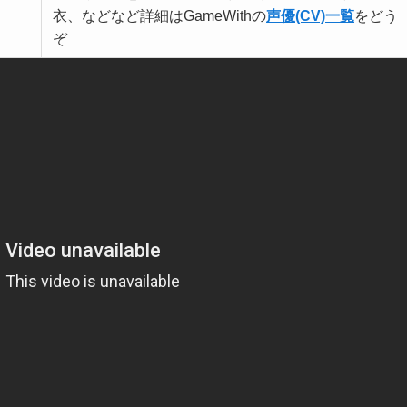
衣、などなど詳細はGameWithの
声優(CV)一覧
をどう
ぞ