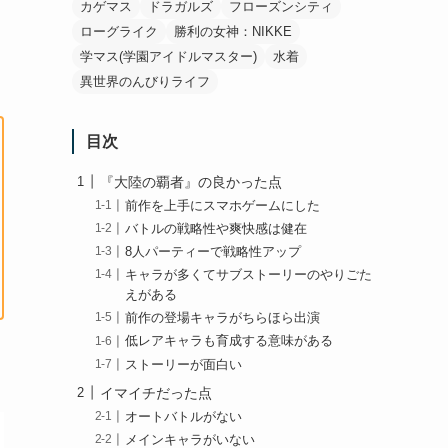
カゲマス
ドラガルズ
フローズンシティ
ローグライク
勝利の女神：NIKKE
学マス(学園アイドルマスター)
水着
異世界のんびりライフ
目次
『大陸の覇者』の良かった点
前作を上手にスマホゲームにした
バトルの戦略性や爽快感は健在
8人パーティーで戦略性アップ
キャラが多くてサブストーリーのやりごた
えがある
前作の登場キャラがちらほら出演
低レアキャラも育成する意味がある
ストーリーが面白い
イマイチだった点
オートバトルがない
メインキャラがいない