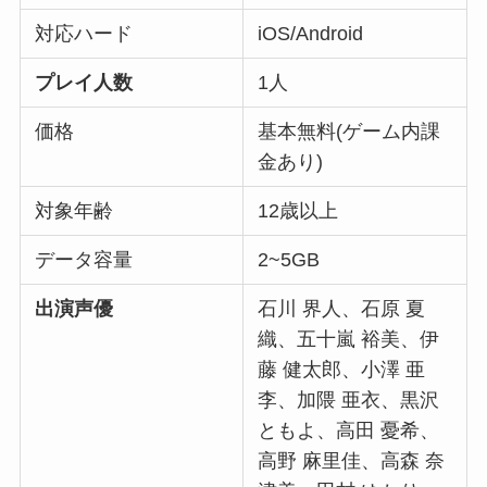
対応ハード
iOS/Android
プレイ人数
1人
価格
基本無料(ゲーム内課
金あり)
対象年齢
12歳以上
データ容量
2~5GB
出演声優
石川 界人、石原 夏
織、五十嵐 裕美、伊
藤 健太郎、小澤 亜
李、加隈 亜衣、黒沢
ともよ、高田 憂希、
高野 麻里佳、高森 奈