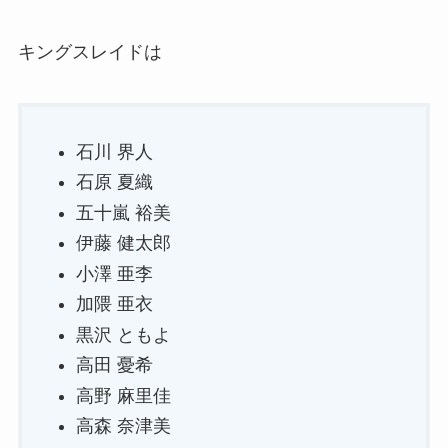
キングスレイドは
石川 界人
石原 夏織
五十嵐 裕美
伊藤 健太郎
小澤 亜李
加隈 亜衣
黒沢 ともよ
高田 憂希
高野 麻里佳
高森 奈津美