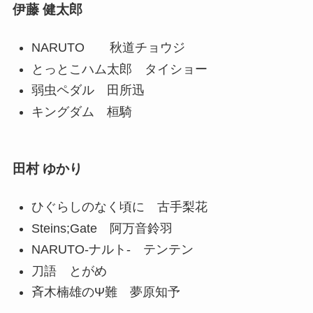
伊藤 健太郎
NARUTO 秋道チョウジ
とっとこハム太郎 タイショー
弱虫ペダル 田所迅
キングダム 桓騎
田村 ゆかり
ひぐらしのなく頃に 古手梨花
Steins;Gate 阿万音鈴羽
NARUTO-ナルト- テンテン
刀語 とがめ
斉木楠雄のΨ難 夢原知予