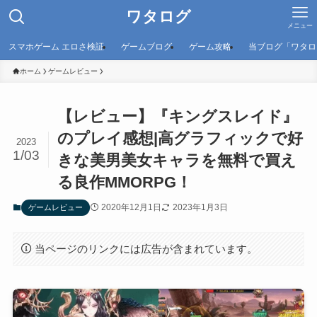
ワタログ
メニュー
スマホゲーム エロさ検証
ゲームブログ
ゲーム攻略
当ブログ「ワタロ
ホーム
ゲームレビュー
【レビュー】『キングスレイド』
のプレイ感想|高グラフィックで好
2023
1/03
きな美男美女キャラを無料で買え
る良作MMORPG！
2020年12月1日
2023年1月3日
ゲームレビュー
当ページのリンクには広告が含まれています。