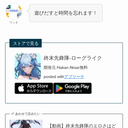
遊びだすと時間を忘れます！
ワッタ
ストアで見る
終末先鋒隊-ローグライク
開発元:
Hakan Aksar
無料
posted with
アプリーチ
あわせて読みたい
【動画】終末先鋒隊のエロさはど