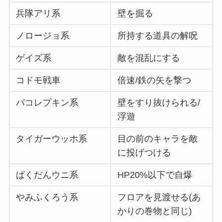
兵隊アリ系
壁を掘る
ノロージョ系
所持する道具の解呪
ゲイズ系
敵を混乱にする
コドモ戦車
倍速/鉄の矢を撃つ
パコレプキン系
壁をすり抜けられる/
浮遊
タイガーウッホ系
目の前のキャラを敵
に投げつける
ばくだんウニ系
HP20%以下で自爆
やみふくろう系
フロアを見渡せる(あ
かりの巻物と同じ)