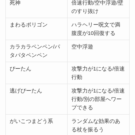
死神
倍速行動/空中浮遊/壁
のすり抜け
まわるポリゴン
ハラヘリー呪文で満
腹度が10回復する
カラカラペンペン/パ
空中浮遊
タパタペンペン
ぴーたん
攻撃力が1になる/倍速
行動
逃げぴーたん
攻撃力が1になる/倍速
行動/別の部屋へワー
プできる
がいこつまどう系
ランダムな効果のあ
る杖を振るう