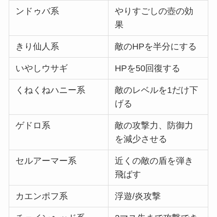
ンドゥバ系
やりすごしの壺の効
果
きり仙人系
敵のHPを半分にする
いやしウサギ
HPを50回復する
くねくねハニー系
敵のレベルを1だけ下
げる
ゲドロ系
敵の攻撃力、防御力
を減少させる
セルアーマー系
近くの敵の盾を弾き
飛ばす
カエンポフ系
浮遊/炎攻撃