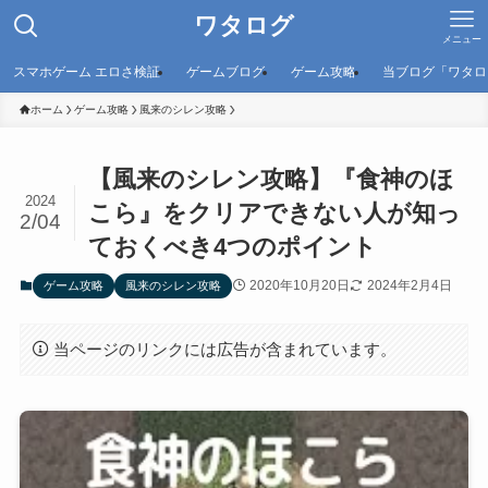
ワタログ
メニュー
スマホゲーム エロさ検証
ゲームブログ
ゲーム攻略
当ブログ「ワタロ
ホーム
ゲーム攻略
風来のシレン攻略
【風来のシレン攻略】『食神のほ
2024
こら』をクリアできない人が知っ
2/04
ておくべき4つのポイント
2020年10月20日
2024年2月4日
ゲーム攻略
風来のシレン攻略
当ページのリンクには広告が含まれています。