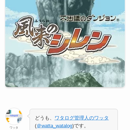
どうも、
ワタログ管理人のワッタ
(
＠watta_watalog
)です。
ワッタ