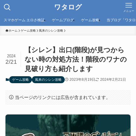
ワタログ
メニュー
スマホゲーム エロさ検証
ゲームブログ
ゲーム攻略
当ブログ「ワタロ
ホーム
ゲーム攻略
風来のシレン攻略
【シレン】出口(階段)が見つから
2024
ない時の対処方法！階段のワナの
2/21
見破り方も紹介します
2023年8月19日
2024年2月21日
ゲーム攻略
風来のシレン攻略
当ページのリンクには広告が含まれています。